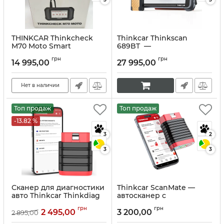
THINKCAR Thinkcheck
Thinkcar Thinkscan
M70 Moto Smart
689BT —
Мотоцикл
мультимарочный
грн
грн
автосканер с
14 995,00
27 995,00
Артикул:
10241
пожизненными
обновлениями
Нет в наличии
Артикул:
10233
Топ продаж
Топ продаж
-13.82 %
3
2
3
3
Сканер для диагностики
Thinkcar ScanMate —
авто Thinkcar Thinkdiag
автосканер с
Mini
пожизненными
грн
грн
обновлениями и 15
2 495,00
3 200,00
2 895,00
Артикул:
10137
функциями!