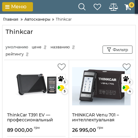
0
Меню
Главная
Автосканеры
Thinkcar
Thinkcar
умолчанию
цене
названию
Фильтр
рейтингу
5
2
5
4
ThinkCar T391 EV —
THINKCAR Venu 701 –
профессиональный
интеллектуальная
сканер для диагностики
система контроля
грн
грн
электромобилей и
давления в шинах
89 000,00
26 995,00
тяговых батарей
(TPMS) для