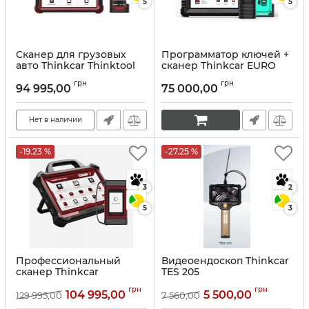
5
5
Сканер для грузовых
Программатор ключей +
авто Thinkcar Thinktool
сканер Thinkcar EURO
Master CV
IMMO Master
грн
грн
94 995,00
75 000,00
Артикул:
10074
Артикул:
10075
Нет в наличии
-19.23 %
-27.25 %
3
2
5
3
Профессиональный
Видеоендоскоп Thinkcar
сканер Thinkcar
TES 205
Thinktool Master Max
Артикул:
10210
грн
грн
104 995,00
5 500,00
129 995,00
7 560,00
Артикул:
10076