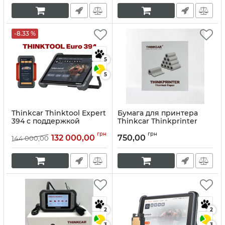
грузовые).
Артикул:
10249
-8.33 %
5
5
Thinkcar Thinktool Expert
Бумага для принтера
394 с поддержкой
Thinkcar Thinkprinter
искусственного
Thermal Paper.
грн
грн
интеллекта
132 000,00
750,00
144 000,00
Артикул:
10252
Артикул:
10248
2
2
3
3