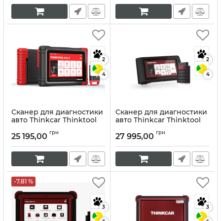
2
2
4
4
Сканер для диагностики
Сканер для диагностики
авто Thinkcar Thinktool
авто Thinkcar Thinktool
Lite 2
Артикул:
10050
грн
грн
25 195,00
27 995,00
Артикул:
10147
-7.81 %
3
3