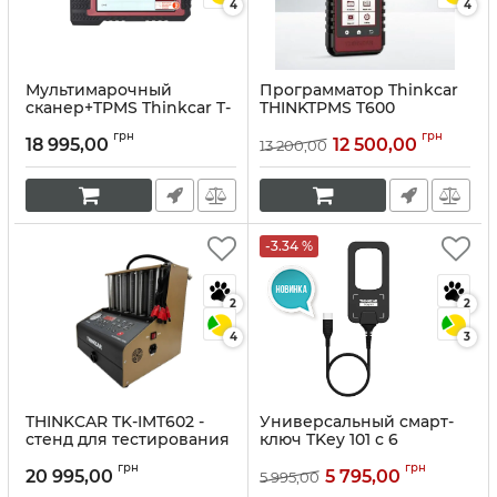
4
4
Мультимарочный
Программатор Thinkcar
сканер+TPMS Thinkcar T-
THINKTPMS T600
Wand 900
Артикул:
10159
грн
грн
18 995,00
12 500,00
13 200,00
Артикул:
10059
-3.34 %
2
2
4
3
THINKCAR TK-IMT602 -
Универсальный смарт-
стенд для тестирования
ключ TKey 101 с 6
и промывки форсунок
дистанционными
грн
грн
ключами
20 995,00
5 795,00
5 995,00
Артикул:
10191
Артикул:
10148