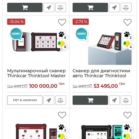
-13.04 %
-2.73 %
6
2
6
4
Мультимарочный сканер
Сканер для диагностики
Thinkcar Thinktool Master
авто Thinkcar Thinktool
Х2
195
грн
грн
100 000,00
53 495,00
114 995,00
54 995,00
Артикул:
10150
Артикул:
10149
Нет в наличии
3
3