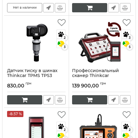
Нет в наличии
2
3
3
5
Датчик тиску в шинах
Профессиональный
Thinkcar TPMS TPS3
сканер Thinkcar
Thinktool Master Max
Артикул:
10060
грн
грн
Ultra
830,00
139 900,00
Артикул:
10099
-8.57 %
2
2