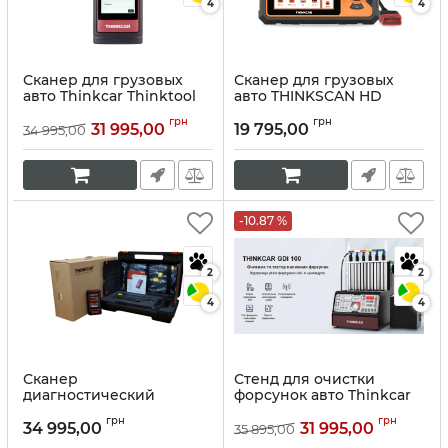
4
4
Сканер для грузовых
Сканер для грузовых
авто Thinkcar Thinktool
авто THINKSCAN HD
READER HD
Артикул:
10214
грн
грн
31 995,00
19 795,00
34 995,00
Артикул:
10070
-10.87 %
2
2
4
4
Сканер
Стенд для очистки
диагностический
форсунок авто Thinkcar
ThinkDiag HML для
GDI 100
грн
грн
грузовых автомобилей
34 995,00
31 995,00
35 895,00
Артикул:
10144
Артикул:
10069