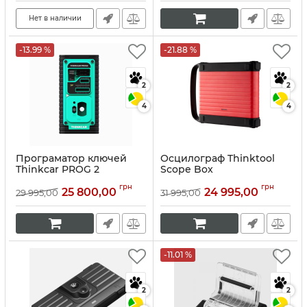
Нет в наличии
-13.99 %
-21.88 %
2
2
4
4
Програматор ключей
Осцилограф Thinktool
Thinkcar PROG 2
Scope Box
Артикул:
10068
Артикул:
10066
грн
грн
25 800,00
24 995,00
29 995,00
31 995,00
-11.01 %
2
2