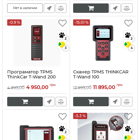
Нет в наличии
-0.9 %
-15.01 %
2
2
3
4
Програматор TPMS
Сканер TPMS THINKCAR
ThinkCar T-Wand 200
T-Wand 100
Артикул:
10058
Артикул:
10057
грн
грн
4 950,00
11 895,00
4 995,00
13 995,00
-5.3 %
2
2