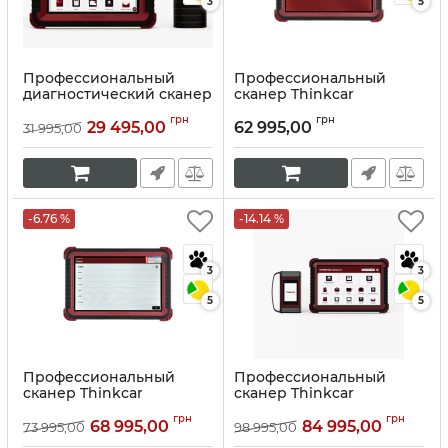
3
5
Профессиональный
Профессиональный
диагностический сканер
сканер Thinkcar
Thinkcar Thinktool SE
Thinktool Master
грн
грн
29 495,00
62 995,00
31 995,00
Артикул:
10051
Артикул:
10053
-6.76 %
-14.14 %
3
3
5
5
Профессиональный
Профессиональный
сканер Thinkcar
сканер Thinkcar
Thinktool Master 2
Thinktool Master Х
грн
грн
68 995,00
84 995,00
73 995,00
98 995,00
Артикул:
10054
Артикул:
10055