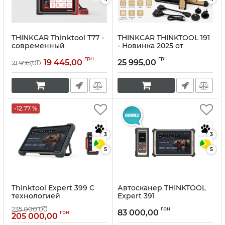
THINKCAR Thinktool T77 -
THINKCAR THINKTOOL 191
современный
- Новинка 2025 от
автосканер (DoIP, CAN
THINKCAR. Три года
грн
грн
FD)
обновления и два года
19 445,00
25 995,00
21 995,00
гарантии.
Артикул:
10295
Артикул:
10294
-12.77 %
3
3
5
5
Thinktool Expert 399 С
Автосканер THINKTOOL
технологией
Expert 391
искусственного
Артикул:
10265
235 000,00
грн
интеллекта 2024 г.
83 000,00
грн
205 000,00
(легковые, электрокары,