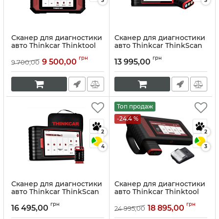
3
3
Сканер для диагностики
Сканер для диагностики
авто Thinkcar Thinktool
авто Thinkcar ThinkScan
Reader 7
MAX
грн
грн
9 500,00
13 995,00
9 700,00
Артикул:
10048
Артикул:
10046
Топ продаж
-24.4 %
2
2
4
3
Сканер для диагностики
Сканер для диагностики
авто Thinkcar ThinkScan
авто Thinkcar Thinktool
MAX 2
Lite
грн
грн
16 495,00
18 895,00
24 995,00
Артикул:
10047
Артикул:
10049