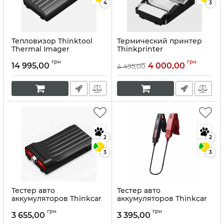
4
3
Тепловизор Thinktool
Термический принтер
Thermal Imager
Thinkprinter
Артикул:
10061
Артикул:
10067
грн
грн
14 995,00
4 000,00
4 495,00
2
2
3
3
Тестер авто
Тестер авто
аккумуляторов Thinkcar
аккумуляторов Thinkcar
Thinktool Battery Tester
ThinkEasy Battery Test
грн
грн
Clip
3 655,00
3 395,00
Артикул:
10065