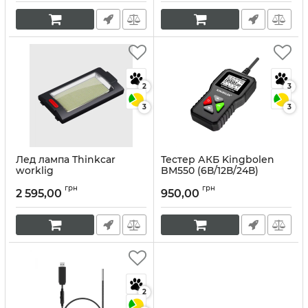
Артикул:
10064
2
3
3
3
Лед лампа Thinkcar
Тестер АКБ Kingbolen
worklig
BM550 (6В/12В/24В)
Артикул:
10062
Артикул:
10174
грн
грн
2 595,00
950,00
2