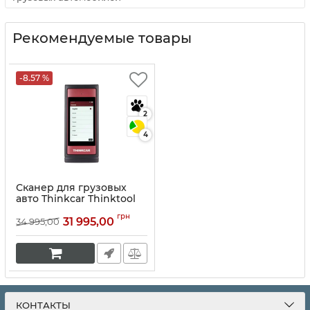
Рекомендуемые товары
-8.57 %
2
4
Сканер для грузовых
авто Thinkcar Thinktool
READER HD
грн
31 995,00
34 995,00
Артикул:
10070
КОНТАКТЫ