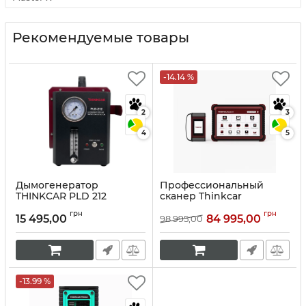
Рекомендуемые товары
-14.14 %
2
3
4
5
Дымогенератор
Профессиональный
THINKCAR PLD 212
сканер Thinkcar
Thinktool Master Х
Артикул:
10190
грн
грн
15 495,00
84 995,00
98 995,00
Артикул:
10055
-13.99 %