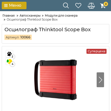
0
Меню
Главная
Автосканеры
Модули для сканера
Осцилограф Thinktool Scope Box
Осцилограф Thinktool Scope Box
10066
Артикул:
Суперцена
2
4