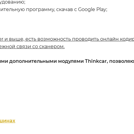
удованию;
тельную программу, скачав с Google Play;
aster и выше, есть возможность проводить онлайн ко
жной связи со сканером.
ными дополнительными модулями Thinkcar, позволя
 шинах