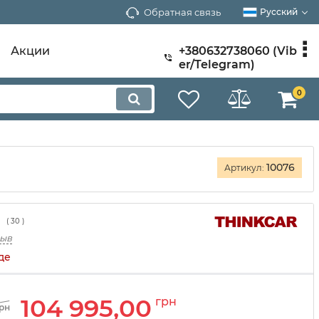
Обратная связь
Русский
Акции
+380632738060 (Vib
er/Telegram)
0
10076
Артикул:
(
30
)
зыв
де
104 995,00
грн
рн