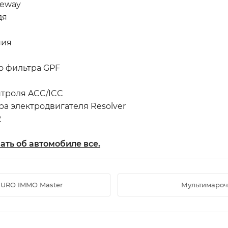
teway
дя
ния
о фильтра GPF
нтроля ACC/ICC
ра электродвигателя Resolver
2
ать об автомобиле все.
EURO IMMO Master
Мультимарочн