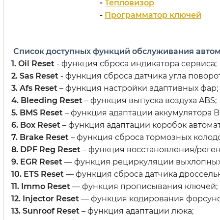
-
Тепловизор
-
Программатор ключей
Список доступных функций обслуживания автом
1. Oil Reset
- функция сброса индикатора сервиса;
2. Sas Reset
- функция сброса датчика угла поворот
3. Afs Reset
– функция настройки адаптивных фар;
4. Bleeding Reset
– функция выпуска воздуха ABS;
5. BMS Reset
– функция адаптации аккумулятора B
6. Box Reset
– функция адаптации коробок автомат
7. Brake Reset
– функция сброса тормозных колодо
8. DPF Reg Reset
– функция восстановления/реген
9. EGR Reset
— функция рециркуляции выхлопных
10. ETS Reset
— функция сброса датчика дроссельн
11. Immo Reset
— функция прописывания ключей;
12. Injector Reset
— функция кодирования форсуно
13. Sunroof Reset
– функция адаптации люка;