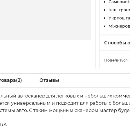
Самовивіз
Інші тран
Укрпошта
Міжнарод
Способы 
Поделиться:
товара(2)
Отзывы
льный автосканер для легковых и небольших комме
яется универсальным и подходит для работы с боль
стемы авто. С таким мощьным сканером мастер будет
RA.