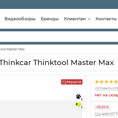
Видеообзоры
Бренды
Клиентам
Контакты
ool Master Max
inkcar Thinktool Master Max
Суперцена
Оставить от
Нет на скла
3
-19.23 %
5
129 995,00
г