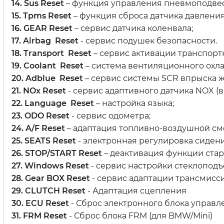
14. Sus Reset
– функция управления пневмоподвес
15. Tpms Reset
– функция сброса датчика давления
16. GEAR Reset
– сервис датчика коленвала;
17. Airbag Reset
- сервис подушек безопасности.
18. Transport Reset
– сервис активации транспортн
19. Coolant Reset
– система вентиляционного охл
20. Adblue Reset
– сервис системы SCR впрыска ж
21. NOx Reset
- сервис адаптивного датчика NOX (в
22. Language Reset
– настройка языка;
23. ODO Reset
- сервис одометра;
24. A/F Reset
– адаптация топливно-воздушной см
25. SEATS Reset
- электронная регулировка сидени
26. STOP/START Reset
– деактивация функции старт
27. Windows Reset
- сервис настройки стеклопод
28. Gear BOX Reset
- сервис адаптации трансмисси
29. CLUTCH Reset
- Адаптация сцепления
30. ECU Reset
- Сброс электронного блока управл
31. FRM Reset
- Сброс блока FRM (для BMW/Mini)