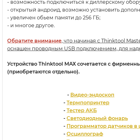
- возможность подключиться к диллерскому обор
- открытый андроид, возможно установить дополни
- увеличен обьем памяти до 256 ГБ;
- и многое другое.
Обратите внимание
, что начиная с Thinktool M
оснащен проводным USB подключением, для наде
Устройство Thinktool MАХ сочетается с фирмен
(приобретаются отдельно).
-
Видео-эндоскоп
-
Термпопринтер
-
Тестер АКБ
-
Светодиодный фонарь
-
Программатор датчиков в
-
Осциллограф