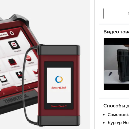
Видео тов
Способы 
Самовивіз
Кур'єр Н