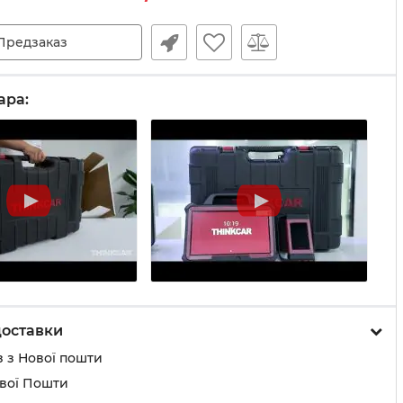
Предзаказ
ара:
доставки
 з Нової пошти
ової Пошти