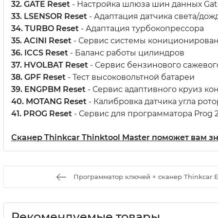
32. GATE Reset
- Настройка шлюза шин данных Ga
33. LSENSOR Reset
- Адаптация датчика света/дож
34. TURBO Reset
- Адаптация турбокопрессора
35. ACINI Reset
- Сервис системы кониционирова
36. ICCS Reset
- Баланс работы цилиндров
37. HVOLBAT Reset
- Сервис бензинового сажевог
38. GPF Reset
- Тест высоковольтной батареи
39. ENGPBM Reset
- Сервис адаптивного круиз ко
40. MOTANG Reset
- Калибровка датчика угла рото
41. PROG Reset
- Сервис для программатора Prog 
Сканер Thinkcar Thinktool Master поможет вам зн
Программатор ключей + сканер Thinkcar 
Рекомендуемые товары