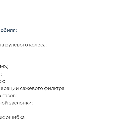
обиля:
а рулевого колеса;
MS;
;
к;
ерации сажевого фильтра;
 газов;
ой заслонки;
к; ошибка