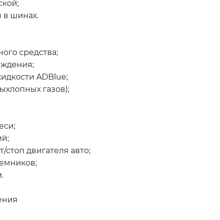
кой;
 в шинах.
ого средства;
аждения;
идкости ADBlue;
ыхлопных газов);
еси;
й;
/стоп двигателя авто;
ъемников;
.
ения