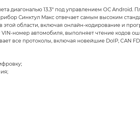
ета диагональю 13.3″ под управлением ОС Android. 
Прибор Синктул Макс отвечает самым высоким станд
 в этой области, включая онлайн-кодирование и про
 VIN-номер автомобиля, выполняет чтение кодов ош
ает все протоколы, включая новейшие DoIP, CAN FD
ифровку;
ия;