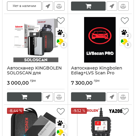
Нет в наличии
2
2
3
3
Автосканер KINGBOLEN
Автосканер Kingbolen
SOLOSCAN для
Ediag+LVS Scan Pro
Mercedes-Benz и
Артикул:
10319
грн
грн
Maybach
3 000,00
7 300,00
Артикул:
10331
-8.44 %
-9.52 %
2
3