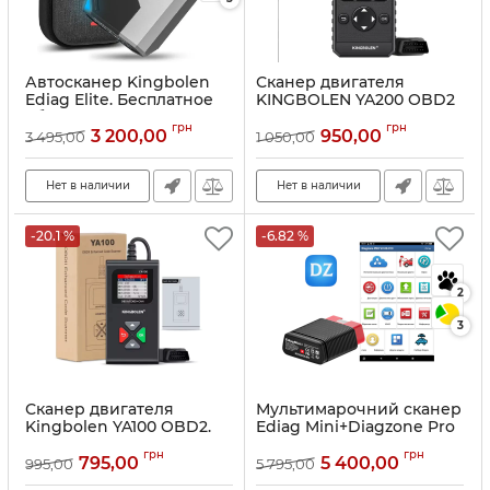
Автосканер Kingbolen
Сканер двигателя
Ediag Elite. Бесплатное
KINGBOLEN YA200 OBD2
обновление, тест
Артикул:
10182
грн
грн
механизмов и 15 спец
3 200,00
950,00
3 495,00
1 050,00
функций.
Артикул:
10286
Нет в наличии
Нет в наличии
-20.1 %
-6.82 %
2
3
Сканер двигателя
Мультимарочний сканер
Kingbolen YA100 OBD2.
Ediag Mini+Diagzone Pro
Артикул:
10175
Артикул:
10035
грн
грн
795,00
5 400,00
995,00
5 795,00