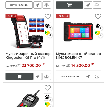
Нет в наличии
-5.18 %
-19.42 %
2
2
4
4
Мультимарочный сканер
Мультимарочный сканер
Kingbolen K6 Pro (4в1)
KINGBOLEN K7
Артикул:
10180
Артикул:
10178
грн
грн
23 700,00
14 500,00
24 995,00
17 995,00
Нет в наличии
3
3