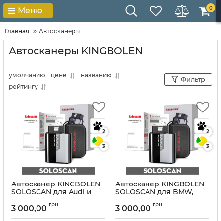
0
Меню
Главная
Автосканеры
Автосканеры KINGBOLEN
умолчанию
цене
названию
Фильтр
рейтингу
2
2
3
3
Автосканер KINGBOLEN
Автосканер KINGBOLEN
SOLOSCAN для Audi и
SOLOSCAN для BMW,
Bentley
Mini и Rolls-Royce
грн
грн
3 000,00
3 000,00
Артикул:
10333
Артикул:
10332