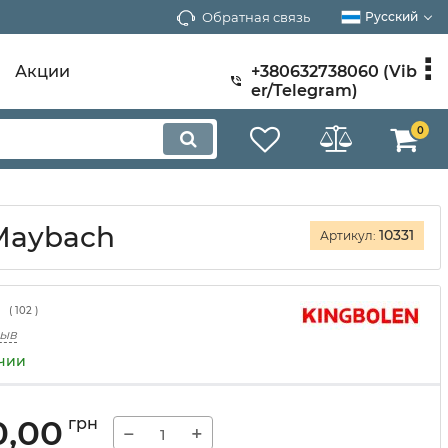
Обратная связь
Русский
Акции
+380632738060 (Vib
er/Telegram)
0
Maybach
10331
Артикул:
(
102
)
зыв
ичии
0,00
грн
−
+