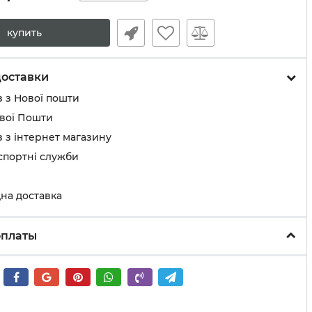
купить
доставки
 з Нової пошти
ової Пошти
 з інтернет магазину
спортні служби
на доставка
оплаты