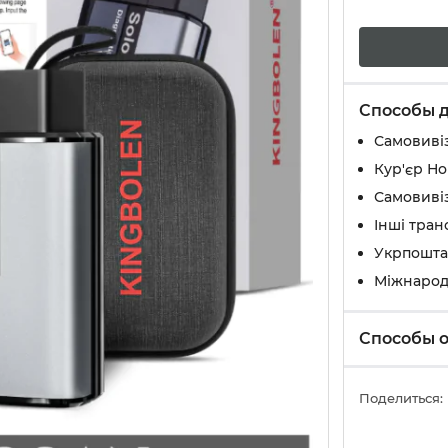
Способы 
Самовивіз
Кур'єр Н
Самовивіз
Інші тран
Укрпошта
Міжнарод
Способы 
Поделиться: