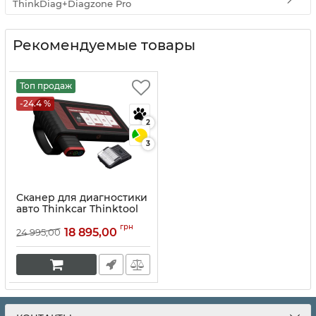
ThinkDiag+Diagzone Pro
Рекомендуемые товары
Топ продаж
-24.4 %
2
3
Сканер для диагностики
авто Thinkcar Thinktool
Lite
грн
18 895,00
24 995,00
Артикул:
10049