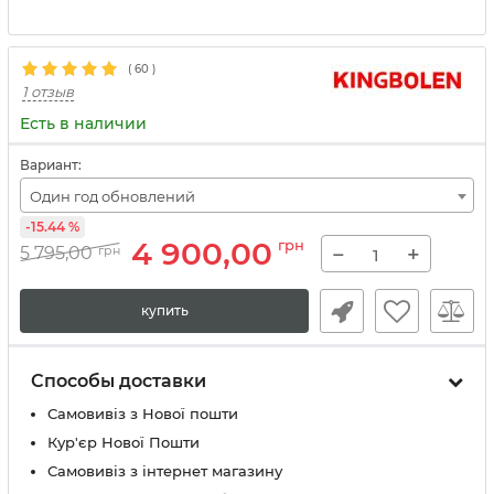
(
60
)
1 отзыв
Есть в наличии
Вариант:
Один год обновлений
-15.44 %
4 900,00
грн
−
+
5 795,00
грн
купить
Способы доставки
Самовивіз з Нової пошти
Кур'єр Нової Пошти
Самовивіз з інтернет магазину