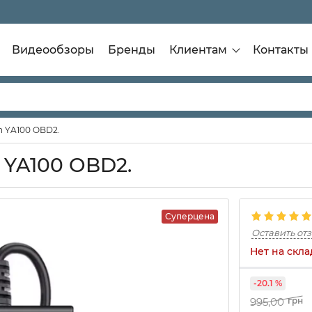
Видеообзоры
Бренды
Клиентам
Контакты
n YA100 OBD2.
 YA100 OBD2.
Суперцена
Оставить от
Нет на скла
-20.1 %
995,00
грн