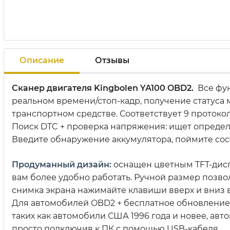
Описание
Отзывы
Сканер двигателя Kingbolen YA100 OBD2.
Все фун
реальном времени/стоп-кадр, получение статуса м
транспортном средстве. Соответствует 9 протокола
Поиск DTC + проверка напряжения: ищет опреде
Введите обнаружение аккумулятора, поймите сос
Продуманный дизайн:
оснащен цветным TFT-дисп
вам более удобно работать. Ручной размер позво
снимка экрана нажимайте клавиши вверх и вниз в 
Для автомобилей OBD2 + бесплатное обновление 
таких как автомобили США 1996 года и новее, авт
просто подключив к ПК с помощью USB-кабеля.