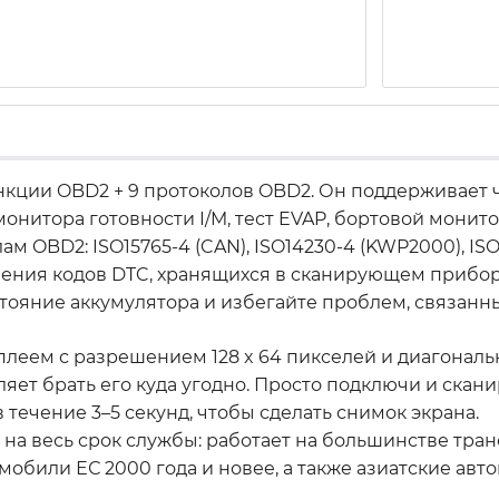
кции OBD2 + 9 протоколов OBD2. Он поддерживает ч
онитора готовности I/M, тест EVAP, бортовой монит
м OBD2: ISO15765-4 (CAN), ISO14230-4 (KWP2000), ISO
ления кодов DTC, хранящихся в сканирующем прибор
тояние аккумулятора и избегайте проблем, связанн
леем с разрешением 128 x 64 пикселей и диагональ
ляет брать его куда угодно. Просто подключи и скан
течение 3–5 секунд, чтобы сделать снимок экрана.
на весь срок службы: работает на большинстве тра
омобили ЕС 2000 года и новее, а также азиатские авт