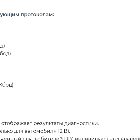
едующим протоколам:
д)
бод)
Кбод)
о отображает результаты диагностики.
ько для автомобиля 12 В).
ченный для любителей DIY, индивидуальных владельц