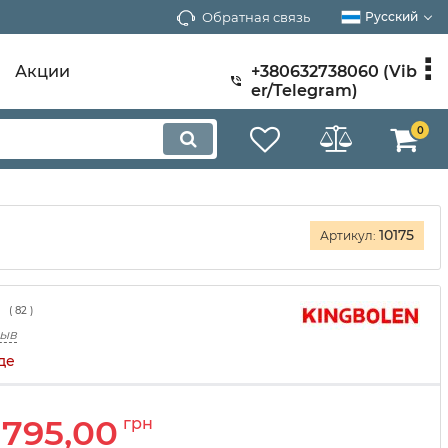
Обратная связь
Русский
Акции
+380632738060 (Vib
er/Telegram)
0
10175
Артикул:
(
82
)
зыв
де
795,00
грн