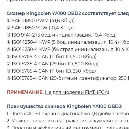
Сканер Kingbolen YA100 OBD2 соответствует сл
① SAE J1850 PWM (41,6 Кбод)
② SAE J1850 VPW (10,4 Кбод)
③ ISO 9141-2 (5 бод, инициализация, 10,4 Кбод)
④ ISO14230-4 KWP (5 бод, инициализация, 10,4) Кбо
⑤ ISO14230-4 KWP (быстрая инициализация, 10,4 К
⑥ ISO15765-4 CAN (11 бит ID, 500 Кбод)
⑦ ISO15765-4 CAN (29 бит ID, 500 Кбод)
⑧ ISO15765-4 CAN (11 бит ID, 250 Кбод)
⑨ ISO15765-4 CAN (29-битный идентификатор, 250 
ПРИМЕЧАНИЕ.
Не для моделей FIAT. (FCA)
Преимущества сканера Kingbolen YA100 OBD2:
1. Цветной TFT-экран с диагональю 1,8 дюйма четк
2. Можно проверить напряжение аккумулятора (тол
3. Простой и эффективный инструмент, предназна