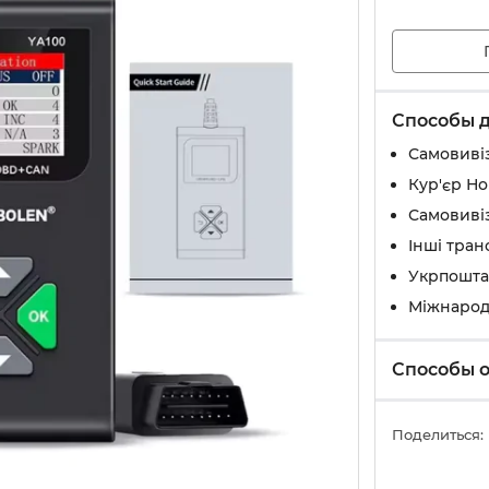
Способы 
Самовивіз
Кур'єр Н
Самовивіз
Інші тран
Укрпошта
Міжнарод
Способы 
Поделиться: