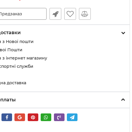
Предзаказ
доставки
 з Нової пошти
ової Пошти
 з інтернет магазину
спортні служби
на доставка
оплаты