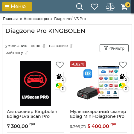
0
Меню
Главная
Автосканеры
Diagzone/LVS Pro
Diagzone Pro KINGBOLEN
умолчанию
цене
названию
Фильтр
рейтингу
-6.82 %
2
2
3
3
Автосканер Kingbolen
Мультимарочний сканер
Ediag+LVS Scan Pro
Ediag Mini+Diagzone Pro
Артикул:
10319
Артикул:
10035
грн
грн
7 300,00
5 400,00
5 795,00