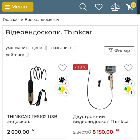
0
Меню
Главная
Видеоэндоскопы.
Відеоендоскопи. Thinkcar
умолчанию
цене
названию
Фильтр
рейтингу
-11.8 %
2
2
4
3
THINKCAR TES102 USB
Двустронний
эндоскоп.
видеоэндоскоп Thinkcar
TES 402
Артикул:
10350
грн
грн
2 600,00
8 150,00
9 240,00
Артикул:
10212