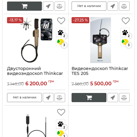
Нет в наличии
-13.17 %
-27.25 %
2
2
3
3
Двусторонний
Видеоендоскоп Thinkcar
видеоэндоскоп Thinkcar
TES 205
TES 303
Артикул:
10210
грн
грн
6 200,00
5 500,00
7 140,00
7 560,00
Артикул:
10211
Нет в наличии
2
3