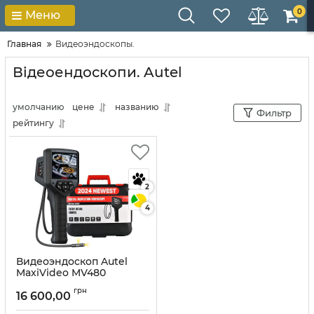
0
Меню
Главная
Видеоэндоскопы.
Відеоендоскопи. Autel
умолчанию
цене
названию
Фильтр
рейтингу
2
4
Видеоэндоскоп Autel
MaxiVideo MV480
Артикул:
10232
грн
16 600,00