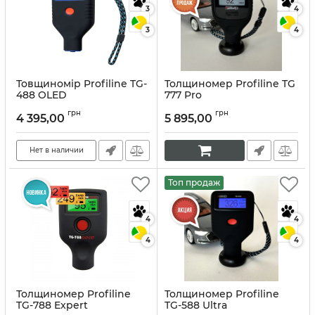
3
4
3
4
Товщиномір Profiline TG-
Толщиномер Profiline TG
488 OLED
777 Pro
Артикул:
10247
Артикул:
10009
грн
грн
4 395,00
5 895,00
Нет в наличии
Топ продаж
4
4
4
4
Толщиномер Profiline
Толщиномер Profiline
TG-788 Expert
TG-588 Ultra