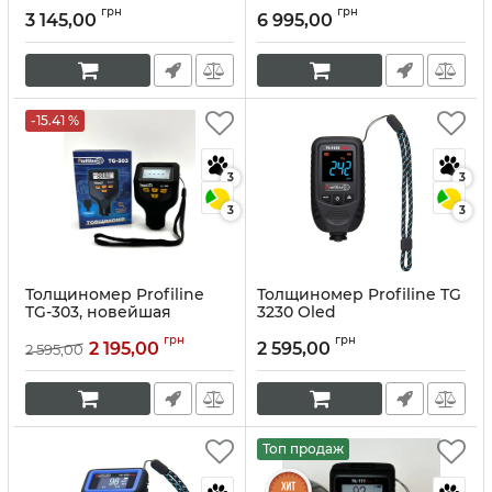
года
2025 года
грн
грн
3 145,00
6 995,00
Артикул:
10337
Артикул:
10336
-15.41 %
3
3
3
3
Толщиномер Profiline
Толщиномер Profiline TG
TG-303, новейшая
3230 Oled
версия 2025 года
Артикул:
10234
грн
грн
2 195,00
2 595,00
2 595,00
Артикул:
10296
Топ продаж