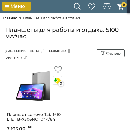
0
Меню
Главная
Планшеты для работы и отдыха.
Планшеты для работы и отдыха. 5100
мА*час
умолчанию
цене
названию
Фильтр
рейтингу
3
Планшет Lenovo Tab M10
LTE TB-X306NC 10" 4/64
Storm Grey
грн
7 195,00
Артикул:
10018