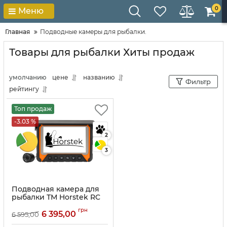
0
Меню
Главная
Подводные камеры для рыбалки.
Товары для рыбалки Хиты продаж
умолчанию
цене
названию
Фильтр
рейтингу
Топ продаж
-3.03 %
2
3
Подводная камера для
рыбалки ТМ Horstek RC
550 (15 метров).
грн
6 395,00
6 595,00
Артикул:
10119