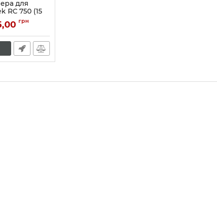
ера для
k RС 750 (15
грн
5,00