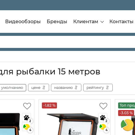
Видеообзоры
Бренды
Клиентам
Контакты
для рыбалки 15 метров
умолчанию
цене
названию
рейтингу
-1.82 %
Топ пр
-3.03 %
2
2
4
4