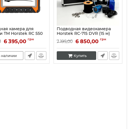
ная камера для
Подводная видеокамера
и ТМ Horstek RC 550
Horstek RC-715 DVR (15 м)
ров).
Артикул:
10257
грн
грн
6 395,00
6 850,00
0
7 195,00
10119
в наличии
Купить