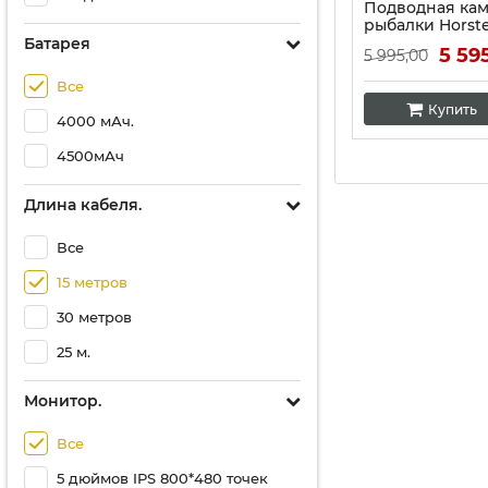
Подводная кам
рыбалки Horste
м)
Батарея
5 59
5 995,00
Артикул:
10259
Все
Купить
4000 мАч.
4500мАч
Длина кабеля.
Все
15 метров
30 метров
25 м.
Монитор.
Все
5 дюймов IPS 800*480 точек