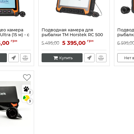
ео камера
Подводная камера для
Подвод
ltra (15 м) - с
рыбалки ТМ Horstek RC 500
рыбалк
си,
(15 метров без записи
(15 мет
грн
грн
5,00
5 395,00
5 495,00
6 595,0
и глубины
видео)
Артикул:
Артикул:
10284
Купить
Нет 
2
3