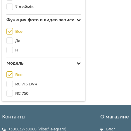
7 дюймів
Функция фото и видео записи.
Все
Да
Ні
Модель
Все
RC 715 DVR
RC 750
Контакты
О магазине
+380632738060 (Viber/Telegram)
Блог