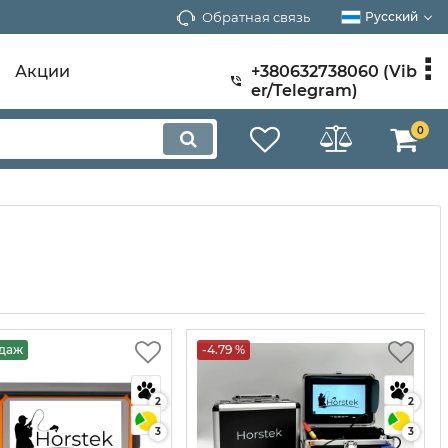
Обратная связь
Русский
Акции
+380632738060 (Vib
er/Telegram)
0
одаж
-4.79 %
2
2
3
3