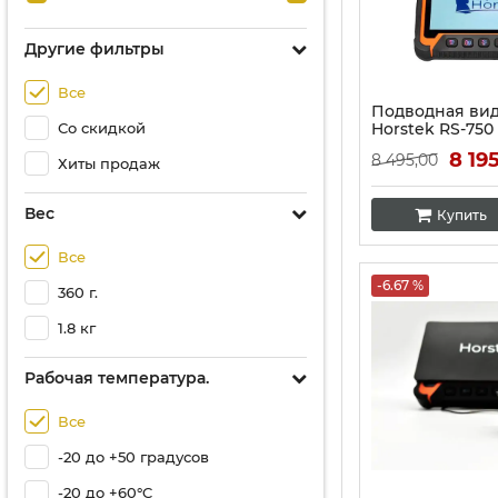
Другие фильтры
Все
Подводная вид
Со скидкой
Horstek RS-750 U
функцией запи
8 19
8 495,00
Хиты продаж
температуры, 
Артикул:
10285
Вес
Купить
Все
-6.67 %
360 г.
1.8 кг
Рабочая температура.
Все
-20 до +50 градусов
-20 до +60°C