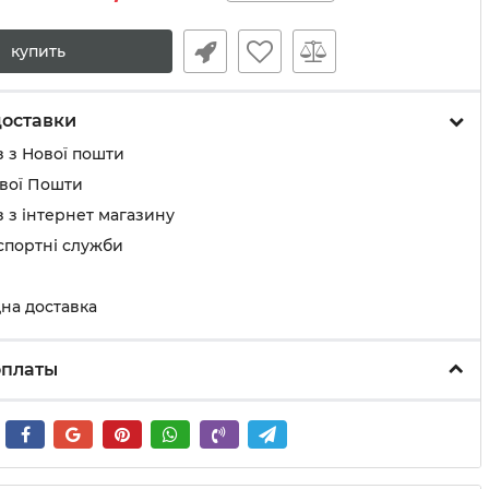
купить
доставки
 з Нової пошти
ової Пошти
 з інтернет магазину
спортні служби
на доставка
оплаты