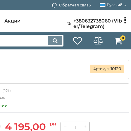
Обратная связь
Русский
Акции
+380632738060 (Vib
er/Telegram)
0
10120
Артикул:
(
101
)
зыв
ичии
4 195,00
грн
−
+
н