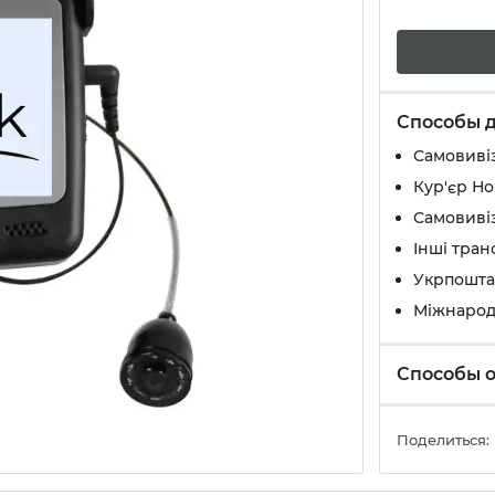
Способы 
Самовивіз
Кур'єр Н
Самовивіз
Інші тран
Укрпошта
Міжнарод
Способы 
Поделиться: