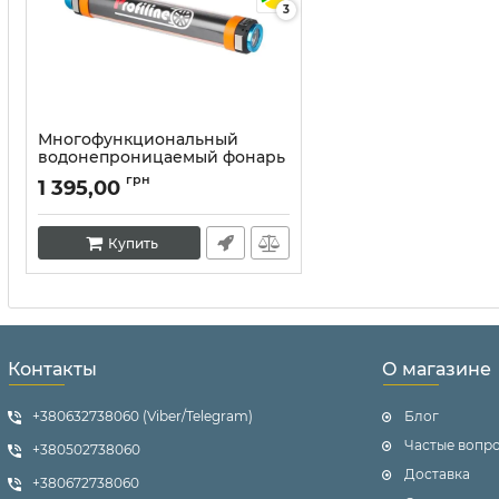
3
Многофункциональный
водонепроницаемый фонарь
Profiline
грн
1 395,00
Артикул:
10117
Купить
Контакты
О магазине
+380632738060 (Viber/Telegram)
Блог
Частые вопр
+380502738060
Доставка
+380672738060