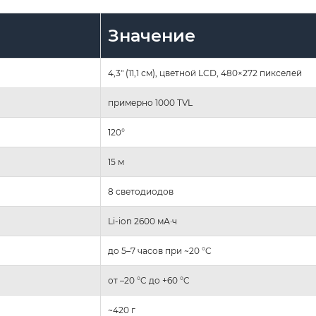
Значение
4,3″ (11,1 см), цветной LCD, 480×272 пикселей
примерно 1000 TVL
120°
15 м
8 светодиодов
Li-ion 2600 мА·ч
до 5–7 часов при ~20 °C
от –20 °C до +60 °C
~420 г