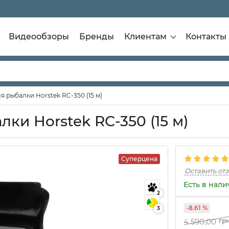
Видеообзоры
Бренды
Клиентам
Контакты
 рыбалки Horstek RC-350 (15 м)
ки Horstek RC-350 (15 м)
Суперцена
Оставить от
Есть в нал
2
-8.61 %
3
4 590,00
гр