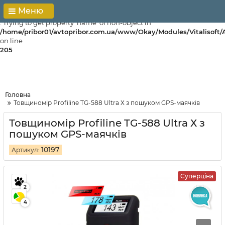
Меню
Notice
: Trying to get property 'name' of non-object in
/home/pribor01/avtopribor.com.ua/www/Okay/Modules/Vitalisoft/
on line
205
Головна
Товщиномір Profiline TG-588 Ultra Х з пошуком GPS-маячків
Товщиномір Profiline TG-588 Ultra Х з
пошуком GPS-маячків
10197
Артикул:
Суперціна
2
4