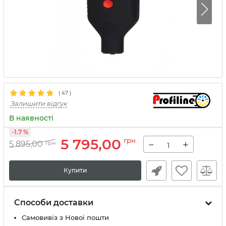
(
47
)
Залишити відгук
В наявності
-1.7 %
5 795,00
грн
−
+
5 895,00
грн
Купити
Способи доставки
Самовивіз з Нової пошти