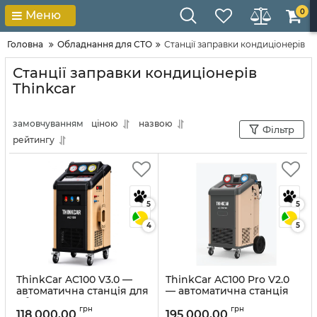
0
Меню
Головна
Обладнання для СТО
Станції заправки кондиціонерів
Станції заправки кондиціонерів
Thinkcar
замовчуванням
ціною
назвою
Фільтр
рейтингу
5
5
4
5
ThinkCar AC100 V3.0 —
ThinkCar AC100 Pro V2.0
автоматична станція для
— автоматична станція
обслуговування
для заправки
грн
грн
автокондиціонерів
автокондиціонерів
118 000,00
195 000,00