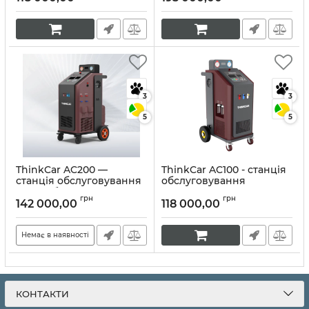
Артикул:
10418
Артикул:
10392
3
3
5
5
ThinkCar AC200 —
ThinkCar AC100 - станція
станція обслуговування
обслуговування
автомобільних
кондиціонерів.
грн
грн
кондиціонерів
142 000,00
118 000,00
Артикул:
10251
Артикул:
10330
Немає в наявності
КОНТАКТИ