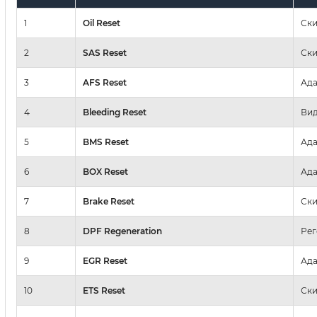
1
Oil Reset
Ски
2
SAS Reset
Ски
3
AFS Reset
Ада
4
Bleeding Reset
Вид
5
BMS Reset
Ада
6
BOX Reset
Ада
7
Brake Reset
Ски
8
DPF Regeneration
Рег
9
EGR Reset
Ада
10
ETS Reset
Ски