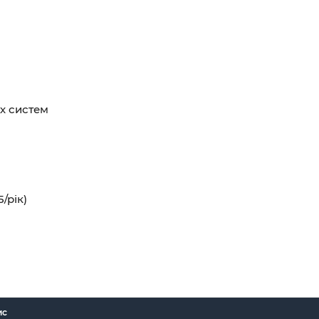
х систем
5/рік)
ис