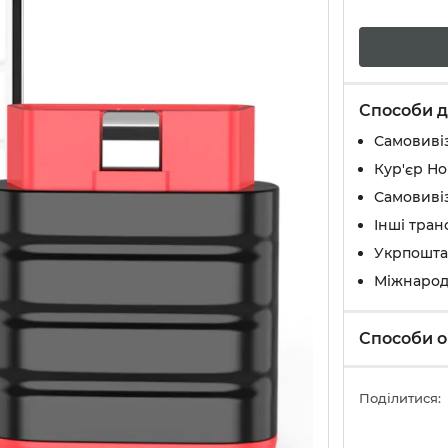
Способи д
Самовивіз
Кур'єр Н
Самовивіз
Інші тран
Укрпошта
Міжнарод
Способи о
Поділитися: