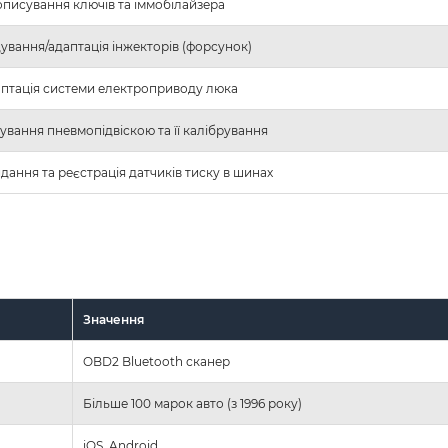
писування ключів та іммобілайзера
ування/адаптація інжекторів (форсунок)
птація системи електроприводу люка
ування пневмопідвіскою та її калібрування
дання та реєстрація датчиків тиску в шинах
Значення
OBD2 Bluetooth сканер
Більше 100 марок авто (з 1996 року)
iOS, Android