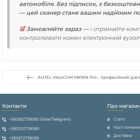
автомобіля. Без підписок, з безкошто
— цей сканер стане вашим надійним по
🛒
Замовляйте зараз —
і отримайте комп
контролювати кожен електронний вузол 
AUTEL MaxiCOM MK906 Pro - професійний діаг
Контакти
Про магази
+380632738060 (Viber/Telegram)
Статті
Часті питанн
+380502738060
Доставка
+380672738060