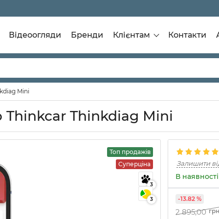
Відеоогляди
Бренди
Клієнтам
Контакти
kdiag Mini
 Thinkcar Thinkdiag Mini
Топ продажів
Залишити ві
Суперціна
В наявності
3
-13.82 %
3
2 895,00
гр