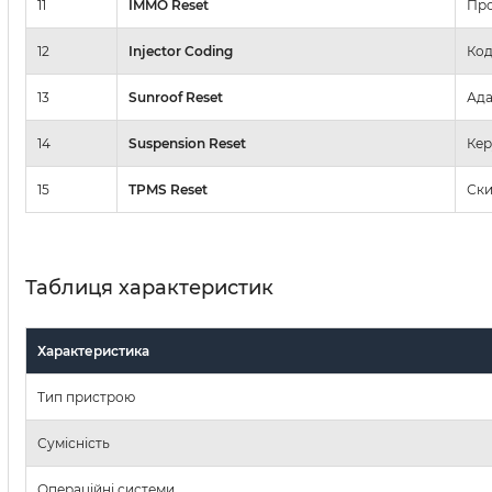
11
IMMO Reset
Про
12
Injector Coding
Код
13
Sunroof Reset
Ада
14
Suspension Reset
Кер
15
TPMS Reset
Ски
Таблиця характеристик
Характеристика
Тип пристрою
Сумісність
Операційні системи