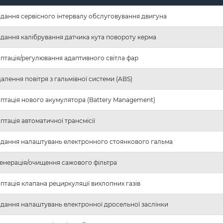
дання сервісного інтервалу обслуговування двигуна
дання калібрування датчика кута повороту керма
птація/регулювання адаптивного світла фар
алення повітря з гальмівної системи (ABS)
птація нового акумулятора (Battery Management)
птація автоматичної трансмісії
дання налаштувань електронного стоянкового гальма
енерація/очищення сажового фільтра
птація клапана рециркуляції вихлопних газів
дання налаштувань електронної дросельної заслінки