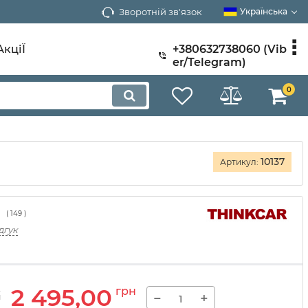
Зворотній зв'язок
Українська
АкціЇ
+380632738060 (Vib
er/Telegram)
0
10137
Артикул:
(
149
)
дгук
2 495,00
грн
−
+
н