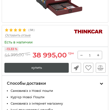
(
58
)
Оставить отзыв
Есть в наличии
-13.33 %
38 995,00
грн
−
+
44 995,00
грн
купить
Способы доставки
Самовивіз з Нової пошти
Кур'єр Нової Пошти
Самовивіз з інтернет магазину
Інші транспортні служби