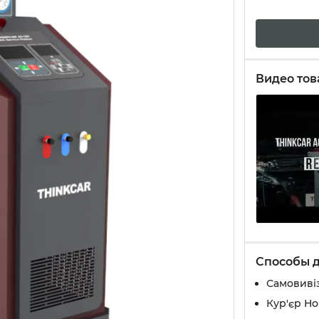
Видео тов
Способы 
Самовивіз
Кур'єр Н