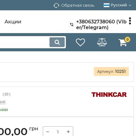
Обратная связь
Русский
Акции
+380632738060 (Vib
er/Telegram)
0
10251
Артикул:
(
20
)
зыв
ичии
000,00
грн
−
+