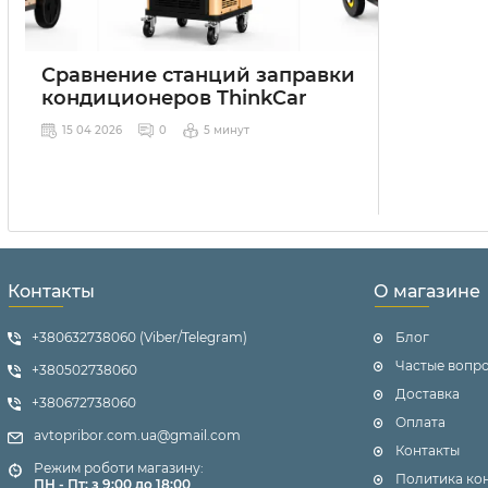
Сравнение станций заправки
кондиционеров ThinkCar
15 04 2026
0
5 минут
Контакты
О магазине
+380632738060 (Viber/Telegram)
Блог
Частые вопр
+380502738060
Доставка
+380672738060
Оплата
avtopribor.com.ua@gmail.com
Контакты
Режим роботи магазину:
Политика ко
ПН - Пт: з 9:00 до 18:00