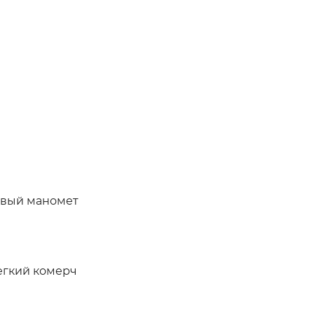
ковый маномет
егкий комерч