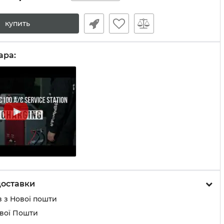
купить
ара:
доставки
 з Нової пошти
ової Пошти