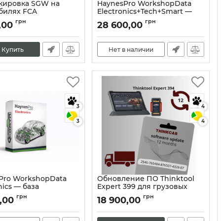
кировка SGW на
HaynesPro WorkshopData
билях FCA
Electronics+Tech+Smart —
полный пакет для
10394
грн
грн
,00
28 600,00
диагностики и ремонта
автомобилей
Артикул:
10390
Купить
Нет в наличии
3
4
3
4
Pro WorkshopData
Обновление ПО Thinktool
nics — база
Expert 399 для грузовых
осхем для
автомобилей
грн
грн
0,00
18 900,00
агностики
Артикул:
10403
10387