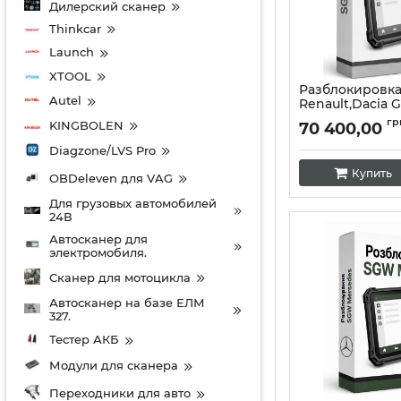
Дилерский сканер
Thinkcar
Launch
XTOOL
Разблокировк
Autel
Renault,Dacia 
раз).
гр
KINGBOLEN
70 400,00
Артикул:
10400
Diagzone/LVS Pro
Купить
OBDeleven для VAG
Для грузовых автомобилей
24В
Автосканер для
электромобиля.
Сканер для мотоцикла
Автосканер на базе ЕЛМ
327.
Тестер АКБ
Модули для сканера
Переходники для авто