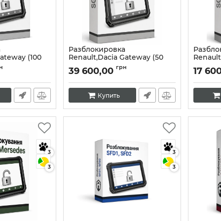
а
Разблокировка
Разбло
Gateway (100
Renault,Dacia Gateway (50
Renault
раз).
раз).
н
грн
39 600,00
17 60
Артикул:
10399
Артикул:
Купить
3
3
3
3