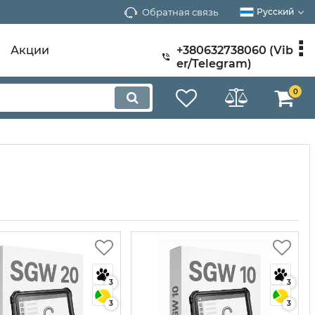
Обратная связь
Русский
Акции
+380632738060 (Vib
er/Telegram)
0
3
3
3
3