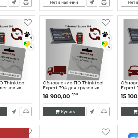
Нет в наличии
Нет 
4
4
4
4
 Thinktool
Обновление ПО Thinktool
Обновл
 легковых
Expert 394 для грузовых
Expert 
автомобилей
автомо
грн
18 900,00
15 10
Артикул:
10402
Артикул:
Купить