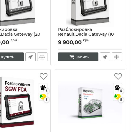
кировка
Разблокировка
,Dacia Gateway (20
Renault,Dacia Gateway (10
раз).
грн
грн
0,00
9 900,00
10398
Артикул:
10397
Купить
Купить
3
5
3
5