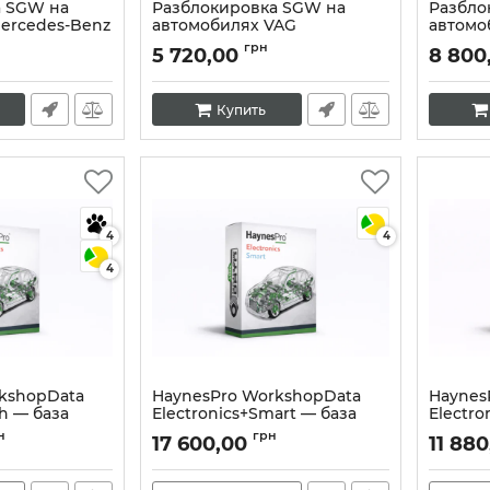
а SGW на
Разблокировка SGW на
Разбло
ercedes-Benz
автомобилях VAG
автомо
Артикул:
10395
Артикул:
грн
5 720,00
8 800
Купить
4
4
4
kshopData
HaynesPro WorkshopData
Haynes
ch — база
Electronics+Smart — база
Electro
монта и
данных для ремонта и
электр
н
грн
17 600,00
11 88
авто
обслуживания авто
автоди
Артикул:
10388
Артикул: