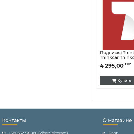
Подписка Thin
Thinkcar Thinkd
Артикул:
10140
грн
4 295,00
Купить
Контакты
О магазине
+380632738060 (Viber/Telegram)
Блог