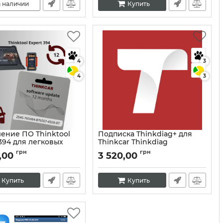
в наличии
Купить
4
3
4
3
ение ПО Thinktool
Подписка Thinkdiag+ для
394 для легковых
Thinkcar Thinkdiag
билей
Артикул:
10138
грн
грн
0,00
3 520,00
10401
Купить
Купить