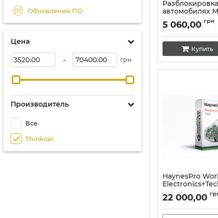
Разблокировк
Обновления ПО
автомобилях M
Артикул:
10396
грн
5 060,00
Цена
Купить
-
грн
Производитель
Все
Thinkcar
HaynesPro Wor
Electronics+Te
данных для ре
гр
22 000,00
обслуживания 
Артикул:
10389