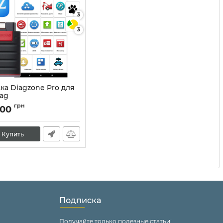
3
3
ка Diagzone Pro для
iag
10142
грн
,00
Купить
Подписка
Получайте только полезные статьи!