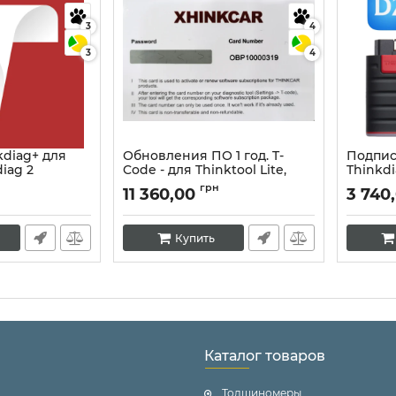
3
4
3
4
kdiag+ для
Обновления ПО 1 год. T-
Подпис
iag 2
Code - для Thinktool Lite,
Thinkd
Thinktool, Thinktool SE
Артикул:
грн
11 360,00
3 740
Артикул:
10124
Купить
Каталог товаров
Толщиномеры