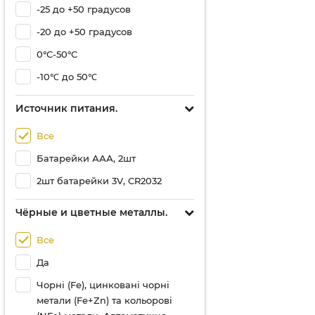
-25 до +50 градусов
-20 до +50 градусов
0°С-50°С
-10℃ до 50℃
Источник питания.
Все
Батарейки ААА, 2шт
2шт батарейки 3V, CR2032
Чёрные и цветные металлы.
Все
Да
Чорні (Fe), цинковані чорні
метали (Fe+Zn) та кольорові