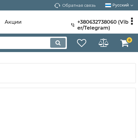
Обратная связь
Русский
Акции
+380632738060 (Vib
er/Telegram)
0