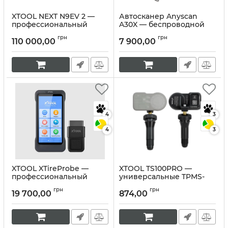
XTOOL NEXT N9EV 2 —
Автосканер Anyscan
профессиональный
A30X — беспроводной
автосканер для
OBD2 сканер для
грн
грн
электромобилей
смартфона
110 000,00
7 900,00
Артикул:
10374
Артикул:
10373
4
3
4
3
XTOOL XTireProbe —
XTOOL TS100PRO —
профессиональный
универсальные TPMS-
TPMS-сканер и OBD-II
датчики давления в
грн
грн
диагностика для СТО
шинах
19 700,00
874,00
Артикул:
10372
Артикул:
10371