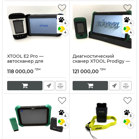
4
4
4
4
XTOOL E2 Pro —
Диагностический
автосканер для
сканер XTOOL Prodigy —
электромобилей (EV),
флагман для
грн
грн
гибридов
профессионального СТО
118 000,00
121 000,00
Артикул:
10375
Артикул:
375
4
3
4
3