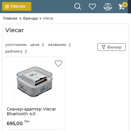
0
Меню
Главная
Бренды
Viecar
Viecar
умолчанию
цене
названию
Фильтр
рейтингу
Сканер-адаптер Viecar
Bluetooth 4.0
Android/IOS
грн
695,00
Артикул:
10026