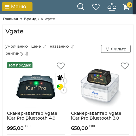
0
Меню
Главная
Бренды
Vgate
Vgate
умолчанию
цене
названию
Фильтр
рейтингу
Топ продаж
1
1
Сканер-адаптер Vgate
Сканер-адаптер Vgate
iCar Pro Bluetooth 4.0
iCar Pro Bluetooth 3.0
Android/IOS
Android
грн
грн
995,00
650,00
Артикул:
10027
Артикул:
10023