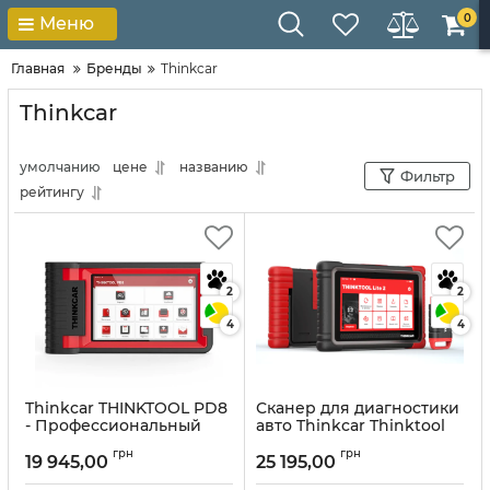
0
Меню
Главная
Бренды
Thinkcar
Thinkcar
умолчанию
цене
названию
Фильтр
рейтингу
2
2
4
4
Thinkcar THINKTOOL PD8
Сканер для диагностики
- Профессиональный
авто Thinkcar Thinktool
автосканер
Lite 2
грн
грн
19 945,00
25 195,00
Артикул:
10303
Артикул:
10147