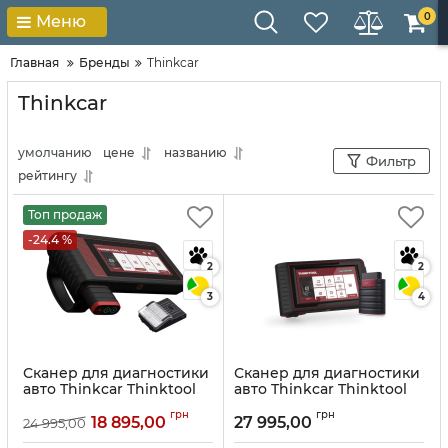
0
Меню
Главная
Бренды
Thinkcar
Thinkcar
умолчанию
цене
названию
Фильтр
рейтингу
Топ продаж
-24.4 %
2
2
3
4
Сканер для диагностики
Сканер для диагностики
авто Thinkcar Thinktool
авто Thinkcar Thinktool
Lite
Артикул:
10050
грн
грн
18 895,00
27 995,00
24 995,00
Артикул:
10049