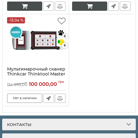
-13.04 %
6
6
Мультимарочный сканер
Thinkcar Thinktool Master
Х2
грн
100 000,00
114 995,00
Артикул:
10150
Нет в наличии
КОНТАКТЫ