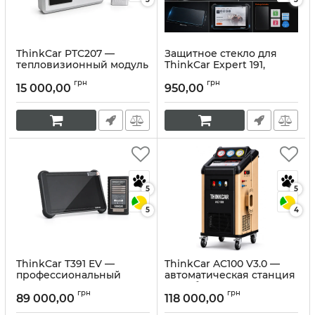
ThinkCar PTC207 —
Защитное стекло для
тепловизионный модуль
ThinkCar Expert 191,
для смартфона Android
ThinkScan 689BT и Mucar
грн
грн
892BT
15 000,00
950,00
Артикул:
10421
Артикул:
10420
5
5
5
4
ThinkCar T391 EV —
ThinkCar AC100 V3.0 —
профессиональный
автоматическая станция
сканер для диагностики
для обслуживания
грн
грн
электромобилей и
автокондиционеров
89 000,00
118 000,00
тяговых батарей
Артикул:
10418