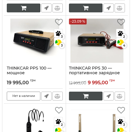
-23.09 %
3
2
3
4
THINKCAR PPS 100 —
THINKCAR PPS 30 —
мощное
портативное зарядное
профессиональное
устройство для
грн
грн
зарядное устройство
автомобильных
19 995,00
9 995,00
12 995,00
для АКБ
аккумуляторов
Артикул:
10359
Артикул:
10358
Нет в наличии
2
3