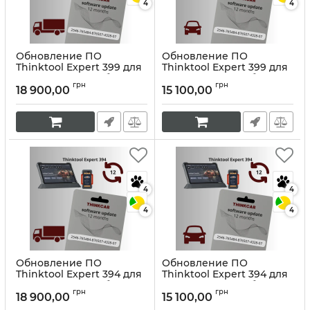
4
4
Обновление ПО
Обновление ПО
Thinktool Expert 399 для
Thinktool Expert 399 для
грузовых автомобилей
легковых автомобилей
грн
грн
18 900,00
15 100,00
Артикул:
10403
Артикул:
10363
4
4
4
4
Обновление ПО
Обновление ПО
Thinktool Expert 394 для
Thinktool Expert 394 для
грузовых автомобилей
легковых автомобилей
грн
грн
18 900,00
15 100,00
Артикул:
10402
Артикул:
10401