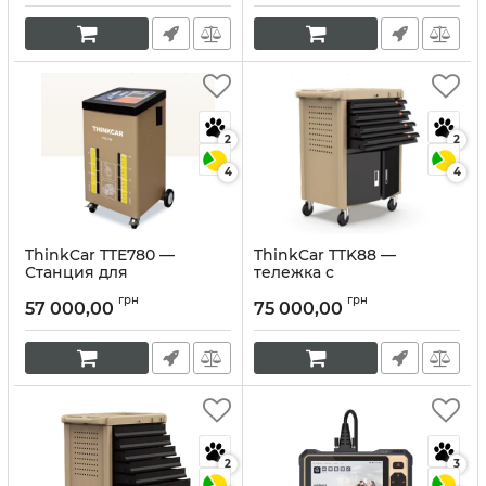
электромобилей
Артикул:
10320
2
2
4
4
ThinkCar TTE780 —
ThinkCar TTK88 —
Станция для
тележка с
автоматической замены
диэлектрическим
грн
грн
масла в АКПП
инструментом для
57 000,00
75 000,00
электромобилей (88
Артикул:
10318
предметов)
Артикул:
10317
2
3