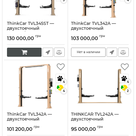
5
4
ThinkCar TVL345ST —
ThinkCar TVL342A —
двухстоечный
двухстоечный
автомобильный
подъемник 4200 кг с
грн
грн
подъемник с верхней
верхней перекладиной
130 000,00
103 000,00
синхронизацией и
(220V).
грузоподъемностью
Артикул:
10414
4500 кг. (380V).
Нет в наличии
Артикул:
10415
4
4
4
2
ThinkCar TVL342A —
THINKCAR TVL242A —
двухстоечный
двухстоечный
подъемник 4200 кг с
автомобильный
грн
грн
верхней перекладиной
подъемник 4200 кг
101 200,00
95 000,00
(380V).
(380V)