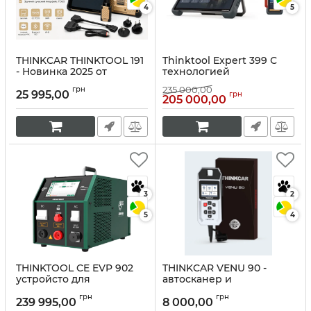
4
5
THINKCAR THINKTOOL 191
Thinktool Expert 399 С
- Новинка 2025 от
технологией
THINKCAR. Три года
искусственного
235 000,00
грн
обновления и два года
интеллекта 2024 г.
25 995,00
грн
205 000,00
гарантии.
(легковые, электрокары,
грузовые).
Артикул:
10294
Артикул:
10249
3
2
5
4
THINKTOOL CE EVP 902
THINKCAR VENU 90 -
устройсто для
автосканер и
профессионального
программатор датчиков
грн
грн
обслуживания
TPMS
239 995,00
8 000,00