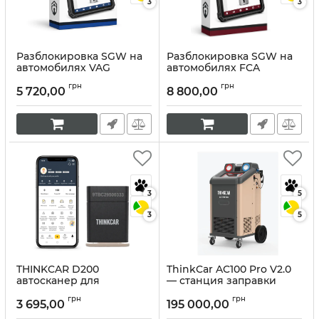
3
3
Разблокировка SGW на
Разблокировка SGW на
автомобилях VAG
автомобилях FCA
Артикул:
10395
Артикул:
10394
грн
грн
5 720,00
8 800,00
3
5
3
5
THINKCAR D200
ThinkCar AC100 Pro V2.0
автосканер для
— станция заправки
диагностики
автокондиционеров
грн
грн
автомобиля, без
3 695,00
195 000,00
Артикул:
10392
абонплаты