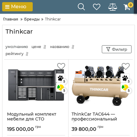
0
Меню
Главная
Бренды
Thinkcar
Thinkcar
умолчанию
цене
названию
Фильтр
рейтингу
5
5
5
5
Модульный комплект
ThinkCar TAC644 —
мебели для СТО
профессиональный
ThinkCar
безмасляный
грн
грн
воздушный компрессор
195 000,00
39 800,00
Артикул:
10434
120 л