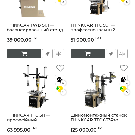
4
5
THINKCAR TWB 501 —
THINKCAR TTC 501 —
балансировочный стенд
профессиональный
для шиномонтажа
шиномонтажный станок
грн
грн
39 000,00
51 000,00
Артикул:
10344
Артикул:
10343
5
3
5
5
THINKCAR TTC 511 —
Шиномонтажный станок
професійний
THINKCAR TTC 633Pro
шиномонтажний станок
Артикул:
10341
грн
грн
63 995,00
125 000,00
Артикул:
10342