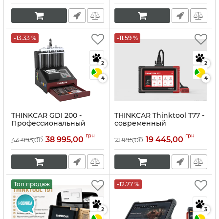
-13.33 %
-11.59 %
2
2
4
4
THINKCAR GDI 200 -
THINKCAR Thinktool T77 -
Профессиональный
современный
очиститель и тестер
автосканер (DoIP, CAN
грн
грн
топливных инжекторов
FD)
38 995,00
19 445,00
44 995,00
21 995,00
нового поколения
Артикул:
10295
Артикул:
10297
Топ продаж
-12.77 %
2
3