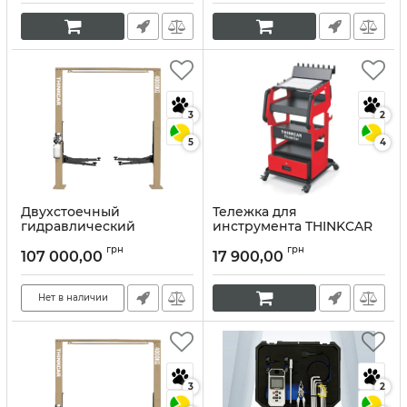
3
2
5
4
Двухстоечный
Тележка для
гидравлический
инструмента THINKCAR
автоподъёмник ThinkCar
Trolley (5 уровней)
грн
грн
TVL-340S (220V - 4 тонны)
107 000,00
17 900,00
Артикул:
10339
Артикул:
10340
Нет в наличии
3
2