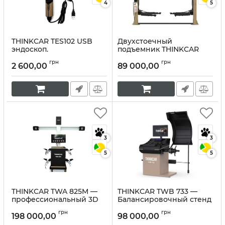
4
5
THINKCAR TES102 USB
Двухстоечный
эндоскоп.
подъемник THINKCAR
TVL 240S (380V).
Артикул:
10350
грн
грн
2 600,00
89 000,00
Артикул:
10349
3
3
5
5
THINKCAR TWA 825M —
THINKCAR TWB 733 —
профессиональный 3D
Балансировочный стенд
стенд развал-схождения
премиум-класса
грн
грн
198 000,00
98 000,00
Артикул:
10348
Артикул:
10347