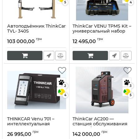
5
4
Автоподъёмник ThinkCar
ThinkCar VENU TPMS Kit –
TVL- 340S
универсальный набор
для диагностики и
Артикул:
10338
грн
грн
ремонта датчиков
103 000,00
12 495,00
давления в шинах.
Артикул:
10335
2
3
4
5
THINKCAR Venu 701 –
ThinkCar AC200 —
интеллектуальная
станция обслуживания
система контроля
автомобильных
грн
грн
давления в шинах
кондиционеров
26 995,00
142 000,00
(TPMS) для