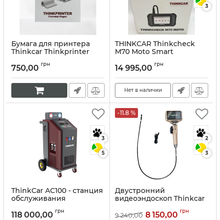
3
Бумага для принтера
THINKCAR Thinkcheck
Thinkcar Thinkprinter
M70 Moto Smart
Thermal Paper.
Мотоцикл
грн
грн
750,00
14 995,00
Артикул:
10252
Артикул:
10241
Нет в наличии
-11.8 %
3
2
5
3
ThinkCar AC100 - станция
Двустронний
обслуживания
видеоэндоскоп Thinkcar
кондиционеров.
TES 402
грн
грн
118 000,00
8 150,00
9 240,00
Артикул:
10251
Артикул:
10212