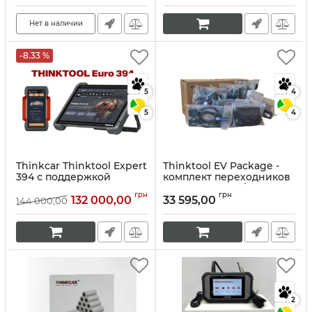
Нет в наличии
-8.33 %
5
4
5
4
Thinkcar Thinktool Expert
Thinktool EV Package -
394 с поддержкой
комплект переходников
искусственного
для электромобилей(EV)
грн
грн
интеллекта
для Thinktool Master Х,
132 000,00
33 595,00
144 000,00
Мах и Expert 391, 394, 399.
Артикул:
10248
Артикул:
10291
2