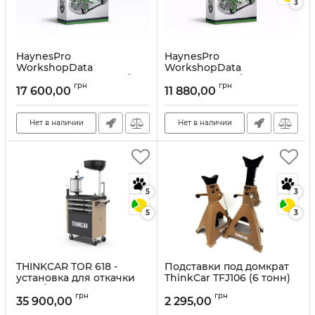
3
HaynesPro
HaynesPro
WorkshopData
WorkshopData
Electronics+Smart — база
Electronics — база
грн
грн
данных для ремонта и
электросхем для
17 600,00
11 880,00
обслуживания авто
автодиагностики
Артикул:
10388
Артикул:
10387
Нет в наличии
Нет в наличии
5
3
5
3
THINKCAR TOR 618 -
Подставки под домкрат
установка для откачки
ThinkCar TFJ106 (6 тонн)
отработанного масла
Артикул:
10385
грн
грн
35 900,00
2 295,00
Артикул:
10386