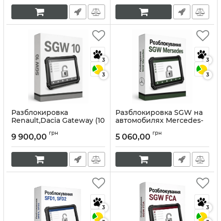
3
3
3
3
Разблокировка
Разблокировка SGW на
Renault,Dacia Gateway (10
автомобилях Mercedes-
раз).
Benz
грн
грн
9 900,00
5 060,00
Артикул:
10397
Артикул:
10396
3
3