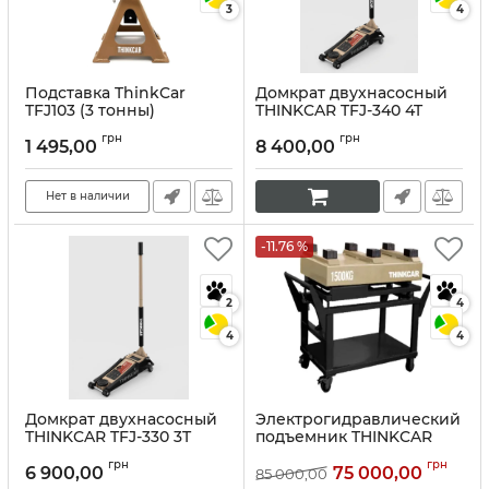
3
4
Подставка ThinkCar
Домкрат двухнасосный
TFJ103 (3 тонны)
THINKCAR TFJ-340 4T
Артикул:
10327
Артикул:
10322
грн
грн
1 495,00
8 400,00
Нет в наличии
-11.76 %
2
4
4
4
Домкрат двухнасосный
Электрогидравлический
THINKCAR TFJ-330 3T
подъемник THINKCAR
TVL 515 для
Артикул:
10321
грн
грн
аккумуляторов
6 900,00
75 000,00
85 000,00