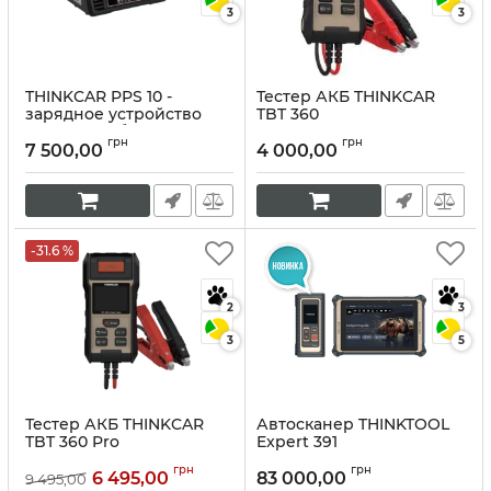
3
3
THINKCAR PPS 10 -
Тестер АКБ THINKCAR
зарядное устройство
TBT 360
для автомобильных
Артикул:
10267
грн
грн
аккумуляторов
7 500,00
4 000,00
Артикул:
10268
-31.6 %
2
3
3
5
Тестер АКБ THINKCAR
Автосканер THINKTOOL
TBT 360 Pro
Expert 391
Артикул:
10266
Артикул:
10265
грн
грн
6 495,00
83 000,00
9 495,00