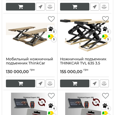
5
5
5
5
Мобильный ножничный
Ножничный подъемник
подъемник ThinkCar
THINKCAR TVL 635 3.5
TVL530
тонны
грн
грн
130 000,00
155 000,00
Артикул:
10405
Артикул:
10404
4
4