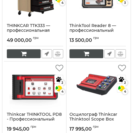
4
3
THINKCAR TTK333 —
ThinkTool Reader 8 —
профессиональная
профессиональный
тележка с
OBDII-сканер CAN FD
грн
грн
инструментами для СТО
для полной диагностики
49 000,00
13 500,00
авто
Артикул:
10300
Артикул:
10310
2
2
4
4
Thinkcar THINKTOOL PD8
Осцилограф Thinkcar
- Профессиональный
Thinktool Scope Box
автосканер
Module
грн
грн
19 945,00
17 995,00
Артикул:
10303
Артикул:
10302