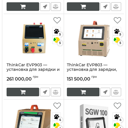
Артикул:
10413
Артикул:
10412
5
5
5
5
ThinkCar EVP903 —
ThinkCar EVP803 —
установка для зарядки и
установка для зарядки,
разрядки
разрядки и
грн
грн
аккумуляторных батарей
балансировки
261 000,00
151 500,00
электромобилей
аккумуляторных
модулей
Артикул:
10411
Артикул:
10410
4
4