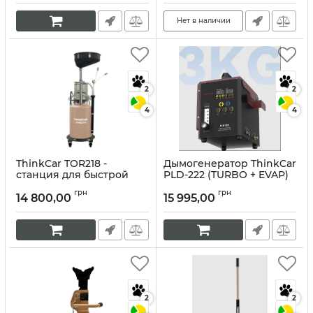
Артикул:
10330
профессионалов
Нет в наличии
Артикул:
10334
2
2
4
4
ThinkCar TOR218 -
Дымогенератор ThinkCar
станция для быстрой
PLD-222 (TURBO + EVAP)
замены масла
Артикул:
10328
грн
грн
14 800,00
15 995,00
Артикул:
10329
2
2