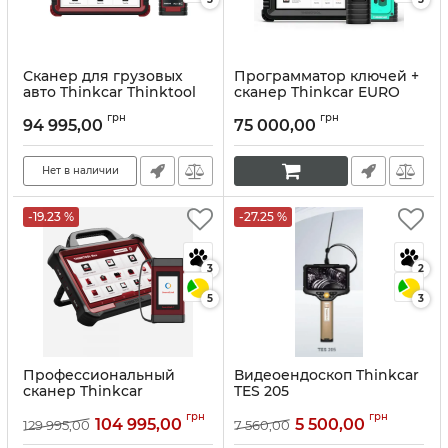
Сканер для грузовых
Программатор ключей +
авто Thinkcar Thinktool
сканер Thinkcar EURO
Master CV
IMMO Master
грн
грн
94 995,00
75 000,00
Артикул:
10074
Артикул:
10075
Нет в наличии
-19.23 %
-27.25 %
3
2
5
3
Профессиональный
Видеоендоскоп Thinkcar
сканер Thinkcar
TES 205
Thinktool Master Max
Артикул:
10210
грн
грн
104 995,00
5 500,00
129 995,00
7 560,00
Артикул:
10076