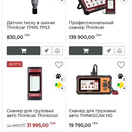
3
5
Датчик тиску в шинах
Профессиональный
Thinkcar TPMS TPS3
сканер Thinkcar
Thinktool Master Max
Артикул:
10060
грн
грн
Ultra
830,00
139 900,00
Артикул:
10099
-8.57 %
2
2
4
4
Сканер для грузовых
Сканер для грузовых
авто Thinkcar Thinktool
авто THINKSCAN HD
READER HD
Артикул:
10214
грн
грн
31 995,00
19 795,00
34 995,00
Артикул:
10070