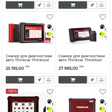
2
2
4
4
Сканер для диагностики
Сканер для диагностики
авто Thinkcar Thinktool
авто Thinkcar Thinktool
Lite 2
Артикул:
10050
грн
грн
25 195,00
27 995,00
Артикул:
10147
-7.81 %
3
3
3
5