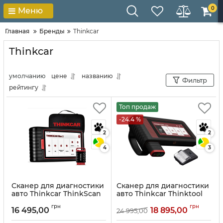
0
Меню
Главная
Бренды
Thinkcar
Thinkcar
умолчанию
цене
названию
Фильтр
рейтингу
Топ продаж
-24.4 %
2
2
4
3
Сканер для диагностики
Сканер для диагностики
авто Thinkcar ThinkScan
авто Thinkcar Thinktool
MAX 2
Lite
грн
грн
16 495,00
18 895,00
24 995,00
Артикул:
10047
Артикул:
10049