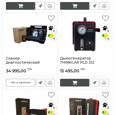
2
2
4
4
Сканер
Дымогенератор
диагностический
THINKCAR PLD 212
ThinkDiag HML для
Артикул:
10190
грн
грн
грузовых автомобилей
34 995,00
15 495,00
Артикул:
10069
Нет в наличии
2
2