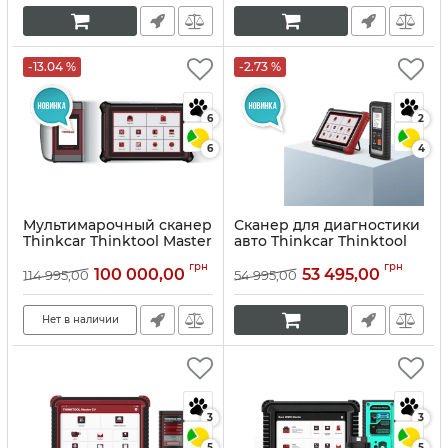
-13.04 %
-2.73 %
6
2
6
4
Мультимарочный сканер
Сканер для диагностики
Thinkcar Thinktool Master
авто Thinkcar Thinktool
Х2
195
грн
грн
100 000,00
53 495,00
114 995,00
54 995,00
Артикул:
10150
Артикул:
10149
Нет в наличии
3
3
5
5