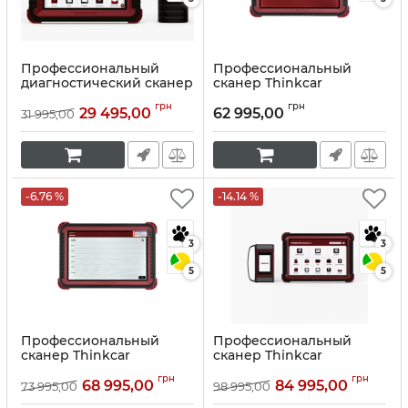
Профессиональный
Профессиональный
диагностический сканер
сканер Thinkcar
Thinkcar Thinktool SE
Thinktool Master
грн
грн
29 495,00
62 995,00
31 995,00
Артикул:
10051
Артикул:
10053
-6.76 %
-14.14 %
3
3
5
5
Профессиональный
Профессиональный
сканер Thinkcar
сканер Thinkcar
Thinktool Master 2
Thinktool Master Х
грн
грн
68 995,00
84 995,00
73 995,00
98 995,00
Артикул:
10054
Артикул:
10055