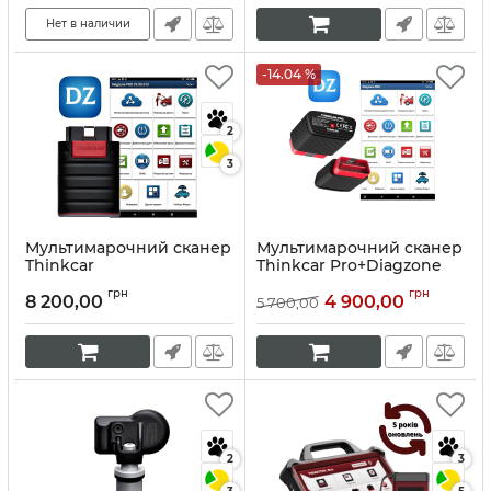
Нет в наличии
-14.04 %
2
3
Мультимарочний сканер
Мультимарочний сканер
Thinkcar
Thinkcar Pro+Diagzone
ThinkDiag+Diagzone Pro
Pro
грн
грн
8 200,00
4 900,00
5 700,00
Артикул:
10028
Артикул:
10135
2
3