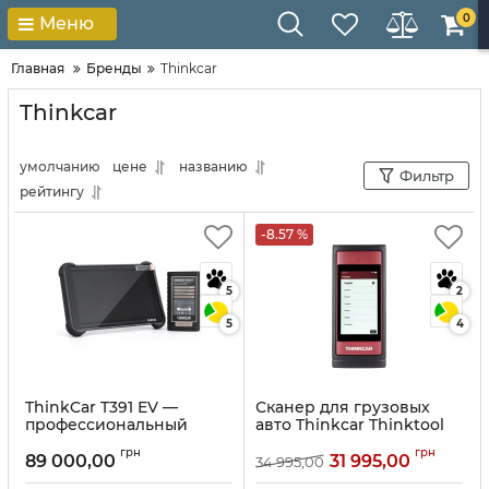
0
Меню
Главная
Бренды
Thinkcar
Thinkcar
умолчанию
цене
названию
Фильтр
рейтингу
-8.57 %
5
2
5
4
ThinkCar T391 EV —
Сканер для грузовых
профессиональный
авто Thinkcar Thinktool
сканер для диагностики
READER HD
грн
грн
электромобилей и
89 000,00
31 995,00
34 995,00
Артикул:
10070
тяговых батарей