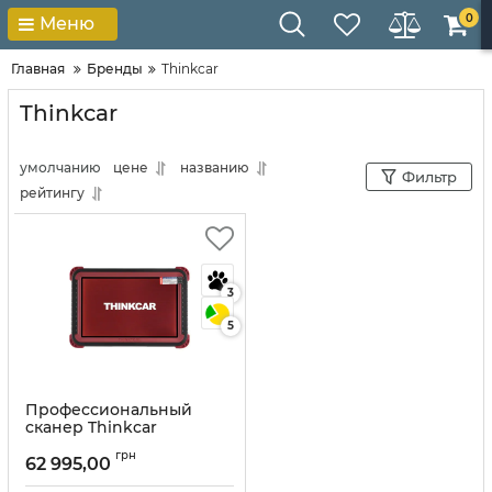
0
Меню
Главная
Бренды
Thinkcar
Thinkcar
умолчанию
цене
названию
Фильтр
рейтингу
3
5
Профессиональный
сканер Thinkcar
Thinktool Master
грн
62 995,00
Артикул:
10053