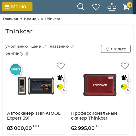
0
Меню
Главная
Бренды
Thinkcar
Thinkcar
умолчанию
цене
названию
Фильтр
рейтингу
3
3
5
5
Автосканер THINKTOOL
Профессиональный
Expert 391
сканер Thinkcar
Thinktool Master
Артикул:
10265
грн
грн
83 000,00
62 995,00
Артикул:
10053