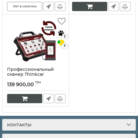
Нет в наличии
3
5
Профессиональный
сканер Thinkcar
Thinktool Master Max
грн
Ultra
139 900,00
Артикул:
10099
КОНТАКТЫ