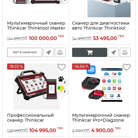
Мультимарочный сканер
Сканер для диагностики
Thinkcar Thinktool Master
авто Thinkcar Thinktool
Х2
195
грн
грн
100 000,00
53 495,00
114 995,00
54 995,00
Артикул:
10150
Артикул:
10149
Нет в наличии
-19.23 %
-14.04 %
3
5
Профессиональный
Мультимарочний сканер
сканер Thinkcar
Thinkcar Pro+Diagzone
Thinktool Master Max
Pro
грн
грн
104 995,00
4 900,00
129 995,00
5 700,00
Артикул:
10076
Артикул:
10135