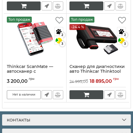
Артикул:
10294
Топ продаж
Топ продаж
-24.4 %
2
2
3
3
Thinkcar ScanMate —
Сканер для диагностики
автосканер с
авто Thinkcar Thinktool
пожизненными
Lite
грн
грн
обновлениями и 15
3 200,00
18 895,00
24 995,00
Артикул:
10049
функциями!
Артикул:
10213
Нет в наличии
КОНТАКТЫ