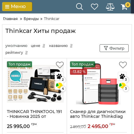
0
Меню
Главная
Бренды
Thinkcar
Thinkcar Хиты продаж
умолчанию
цене
названию
Фильтр
рейтингу
Топ продаж
Топ продаж
-13.82 %
2
3
4
3
THINKCAR THINKTOOL 191
Сканер для диагностики
- Новинка 2025 от
авто Thinkcar Thinkdiag
THINKCAR. Три года
Mini
грн
грн
обновления и два года
25 995,00
2 495,00
2 895,00
Артикул:
10137
гарантии.