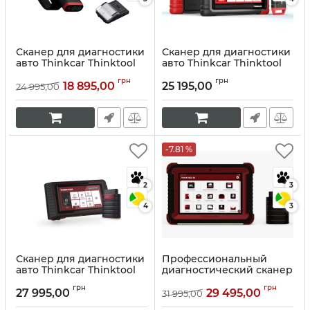
Сканер для диагностики
Сканер для диагностики
авто Thinkcar Thinktool
авто Thinkcar Thinktool
Lite
Lite 2
грн
грн
18 895,00
25 195,00
24 995,00
Артикул:
10049
Артикул:
10147
-7.81 %
2
3
4
3
Сканер для диагностики
Профессиональный
авто Thinkcar Thinktool
диагностический сканер
Thinkcar Thinktool SE
Артикул:
10050
грн
грн
27 995,00
29 495,00
31 995,00
Артикул:
10051