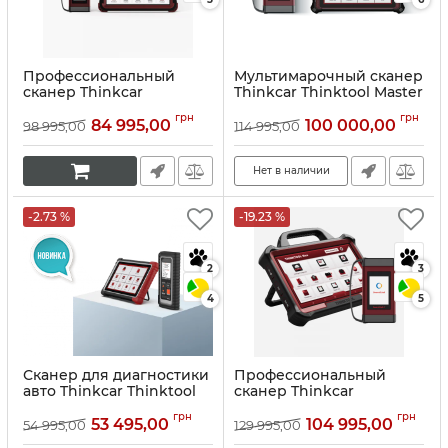
Профессиональный
Мультимарочный сканер
сканер Thinkcar
Thinkcar Thinktool Master
Thinktool Master Х
Х2
грн
грн
84 995,00
100 000,00
98 995,00
114 995,00
Артикул:
10055
Артикул:
10150
Нет в наличии
-2.73 %
-19.23 %
2
3
4
5
Сканер для диагностики
Профессиональный
авто Thinkcar Thinktool
сканер Thinkcar
195
Thinktool Master Max
грн
грн
53 495,00
104 995,00
54 995,00
129 995,00
Артикул:
10149
Артикул:
10076