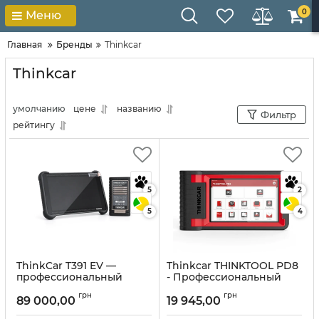
0
Меню
Главная
Бренды
Thinkcar
Thinkcar
умолчанию
цене
названию
Фильтр
рейтингу
5
2
5
4
ThinkCar T391 EV —
Thinkcar THINKTOOL PD8
профессиональный
- Профессиональный
сканер для диагностики
автосканер
грн
грн
электромобилей и
89 000,00
19 945,00
Артикул:
10303
тяговых батарей