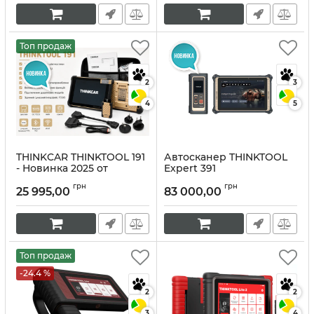
Артикул:
10419
Топ продаж
2
3
4
5
THINKCAR THINKTOOL 191
Автосканер THINKTOOL
- Новинка 2025 от
Expert 391
THINKCAR. Три года
Артикул:
10265
грн
грн
обновления и два года
25 995,00
83 000,00
гарантии.
Артикул:
10294
Топ продаж
-24.4 %
2
2
3
4