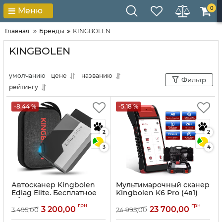
0
Меню
Главная
Бренды
KINGBOLEN
KINGBOLEN
умолчанию
цене
названию
Фильтр
рейтингу
-8.44 %
-5.18 %
2
2
3
4
Автосканер Kingbolen
Мультимарочный сканер
Ediag Elite. Бесплатное
Kingbolen K6 Pro (4в1)
обновление, тест
Артикул:
10180
грн
грн
механизмов и 15 спец
3 200,00
23 700,00
3 495,00
24 995,00
функций.