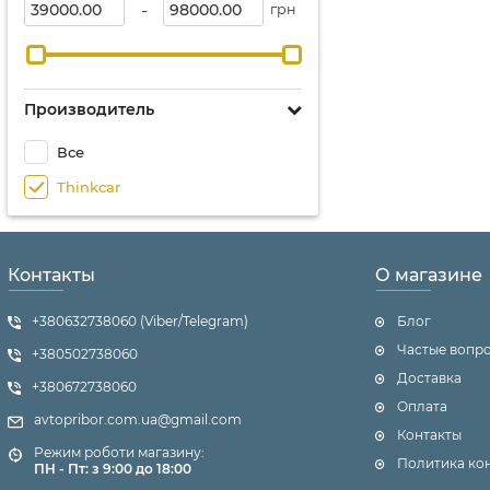
-
грн
Производитель
Все
Thinkcar
Контакты
О магазине
+380632738060 (Viber/Telegram)
Блог
Частые вопр
+380502738060
Доставка
+380672738060
Оплата
avtopribor.com.ua@gmail.com
Контакты
Режим роботи магазину:
Политика ко
ПН - Пт: з 9:00 до 18:00