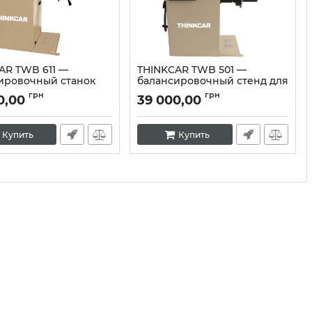
AR TWB 611 —
THINKCAR TWB 501 —
ировочный станок
балансировочный стенд для
лес
шиномонтажа
грн
грн
0,00
39 000,00
10345
Артикул:
10344
Купить
Купить