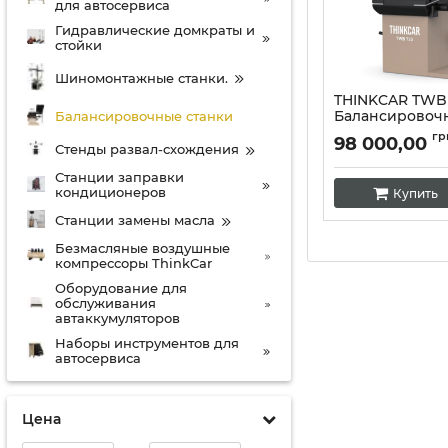
для автосервиса
Гидравлические домкраты и
стойки
Шиномонтажные станки.
THINKCAR TWB
Балансировоч
Балансировочные станки
премиум-класс
гр
98 000,00
Стенды развал-схождения
Артикул:
10347
Станции заправки
кондиционеров
Купить
Станции замены масла
Безмасляные воздушные
компрессоры ThinkCar
Оборудование для
обслуживания
автаккумуляторов
Наборы инструментов для
автосервиса
Цена