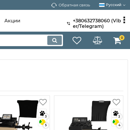
Обратная связь
Русский
Акции
+380632738060 (Vib
er/Telegram)
0
3
2
5
4