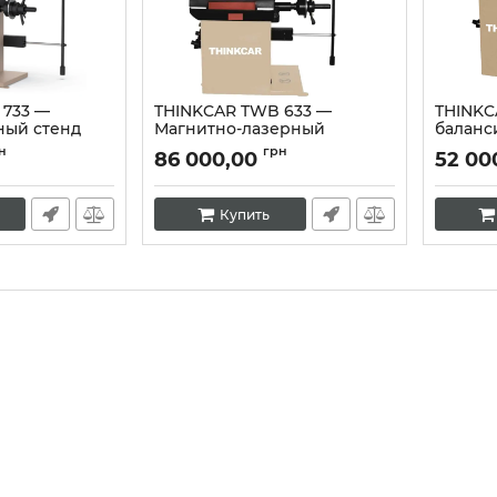
 733 —
THINKCAR TWB 633 —
THINKC
ный стенд
Магнитно-лазерный
баланс
а
балансировочный станок
для ко
н
грн
86 000,00
52 00
Артикул:
10346
Артикул:
Купить